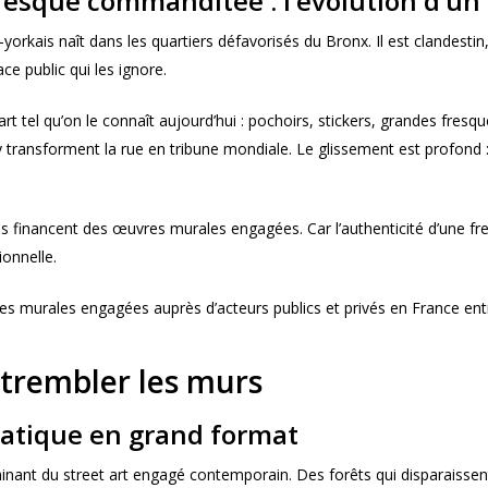
 fresque commanditée : l’évolution d’
orkais naît dans les quartiers défavorisés du Bronx. Il est clandestin, 
e public qui les ignore.
rt tel qu’on le connaît aujourd’hui : pochoirs, stickers, grandes fre
y transforment la rue en tribune mondiale. Le glissement est profond :
ies financent des œuvres murales engagées. Car l’authenticité d’une 
onnelle.
murales engagées auprès d’acteurs publics et privés en France ent
 trembler les murs
imatique en grand format
nant du street art engagé contemporain. Des forêts qui disparaisse