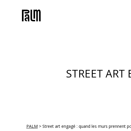
Skip
to
main
content
STREET ART
PALM
>
Street art engagé : quand les murs prennent po