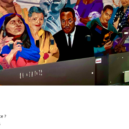
te ?
s