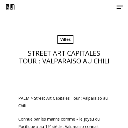
Men
Skip
to
main
content
Villes
STREET ART CAPITALES
TOUR : VALPARAISO AU CHILI
PALM
>
Street Art Capitales Tour : Valparaiso au
Chili
Connue par les marins comme « le joyau du
Pacifique » au 19ᵉ siècle, Valparaiso connait