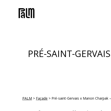
Skip
to
main
content
PRÉ-SAINT-GERVAI
PALM
>
Façade
>
Pré-saint-Gervais x Manon Charpak –