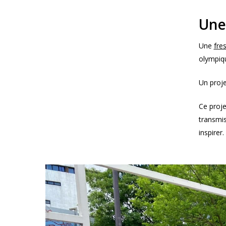
Une
Une
fre
olympiqu
Un proje
Ce projet
transmis
inspirer.