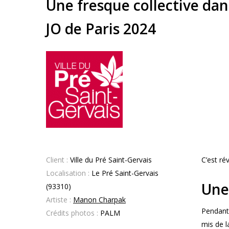
Une fresque collective da
JO de Paris 2024
Client :
Ville du Pré Saint-Gervais
C’est ré
Localisation :
Le Pré Saint-Gervais
Une
(
93310
)
Artiste :
Manon Charpak
Pendant 
Crédits photos :
PALM
mis de l