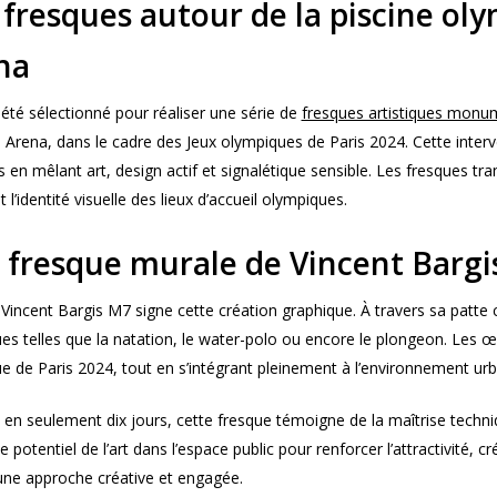
 fresques autour de la piscine ol
na
été sélectionné pour réaliser une série de
fresques artistiques monu
Arena, dans le cadre des Jeux olympiques de Paris 2024. Cette interve
s en mêlant art, design actif et signalétique sensible. Les fresques tra
 l’identité visuelle des lieux d’accueil olympiques.
 fresque murale de Vincent Bargi
e Vincent Bargis M7 signe cette création graphique. À travers sa patte co
es telles que la natation, le water-polo ou encore le plongeon. Les œu
e de Paris 2024, tout en s’intégrant pleinement à l’environnement urb
 en seulement dix jours, cette fresque témoigne de la maîtrise techni
le potentiel de l’art dans l’espace public pour renforcer l’attractivité,
une approche créative et engagée.