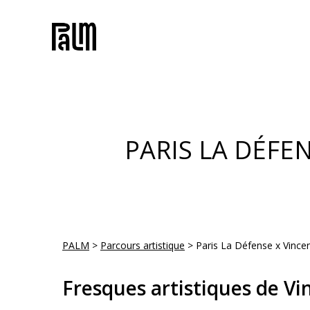
Skip
to
main
content
PARIS LA DÉFE
PALM
>
Parcours artistique
>
Paris La Défense x Vincen
Fresques artistiques de Vi