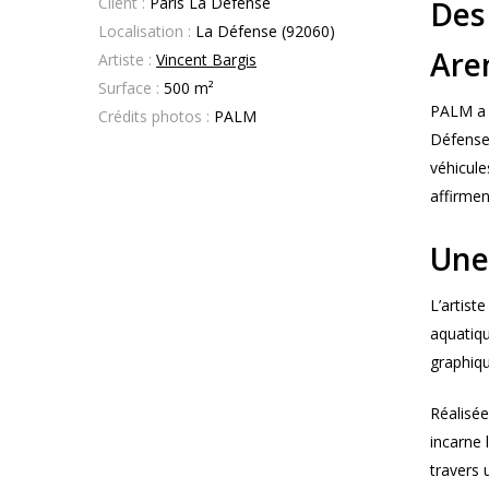
Client :
Paris La Défense
Des
Localisation :
La Défense (92060)
Are
Artiste :
Vincent Bargis
Surface :
500 m²
P
ALM a 
Crédits photos :
PALM
Défense 
véhicule
affirment
Une
L’artist
aquatiqu
graphiqu
Réalisée
incarne 
travers 