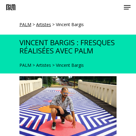
Men
Skip
to
main
PALM
>
Artistes
>
Vincent Bargis
content
VINCENT BARGIS : FRESQUES
RÉALISÉES AVEC PALM
PALM
>
Artistes
>
Vincent Bargis