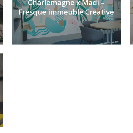
Charlemagne x Madi –
Fresque immeuble Creative