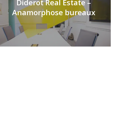
Diderot Real Estate –
Anamorphose bureaux