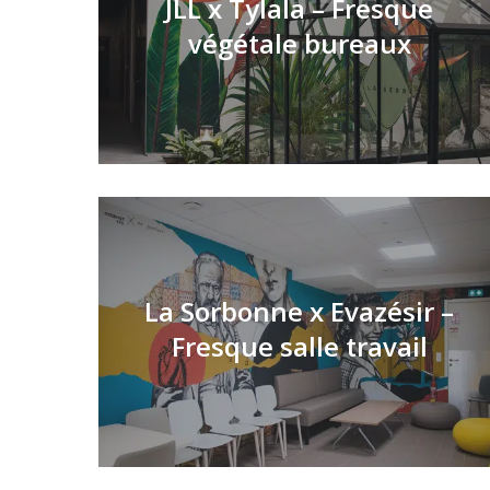
JLL x Tylala – Fresque
végétale bureaux
La Sorbonne x Evazésir –
Fresque salle travail