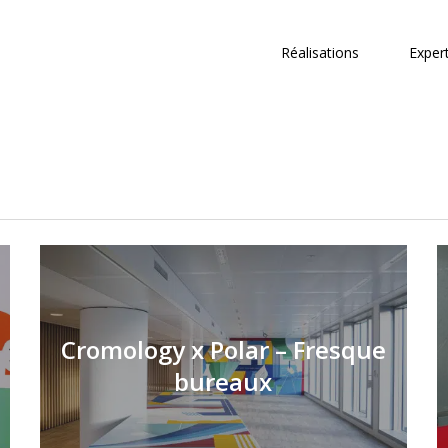
Réalisations
Exper
Cromology x Polar – Fresque
bureaux