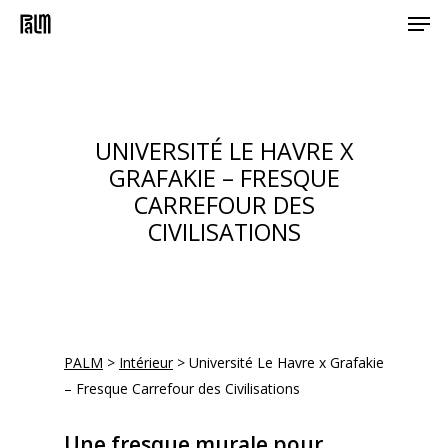
Men
Skip
to
main
content
UNIVERSITÉ LE HAVRE X
GRAFAKIE – FRESQUE
CARREFOUR DES
CIVILISATIONS
PALM
>
Intérieur
>
Université Le Havre x Grafakie
– Fresque Carrefour des Civilisations
Une fresque murale pour