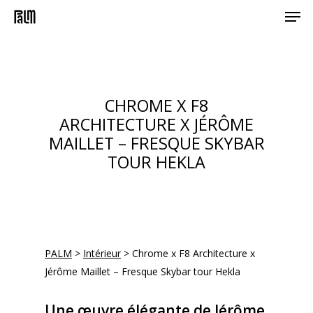
Men
Skip
to
main
content
CHROME X F8
ARCHITECTURE X JÉRÔME
MAILLET – FRESQUE SKYBAR
TOUR HEKLA
PALM
>
Intérieur
>
Chrome x F8 Architecture x
Jérôme Maillet – Fresque Skybar tour Hekla
Une œuvre élégante de Jérôme