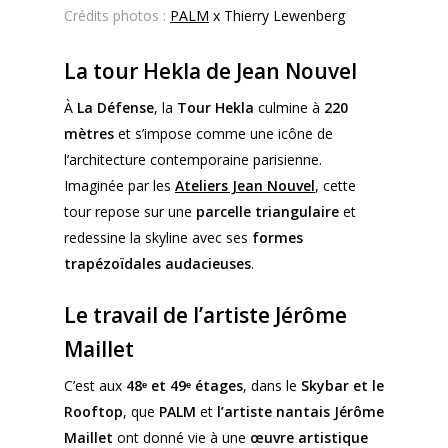
Crédits photos :
PALM
x Thierry Lewenberg
La tour Hekla de Jean Nouvel
À
La Défense
, la
Tour Hekla
culmine à
220
mètres
et s’impose comme une icône de
l’architecture contemporaine parisienne.
Imaginée par les
Ateliers Jean Nouvel
, cette
tour repose sur une
parcelle triangulaire
et
redessine la skyline avec ses
formes
trapézoïdales audacieuses
.
Le travail de l’artiste
Jérôme
Maillet
C’est aux
48ᵉ et 49ᵉ étages
, dans le
Skybar et le
Rooftop
, que
PALM
et
l’artiste nantais Jérôme
Maillet
ont donné vie à une
œuvre artistique