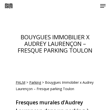
Men
Skip
to
main
content
BOUYGUES IMMOBILIER X
AUDREY LAURENÇON –
FRESQUE PARKING TOULON
PALM
>
Parking
>
Bouygues Immobilier x Audrey
Laurençon – Fresque parking Toulon
Fresques murales d’Audrey