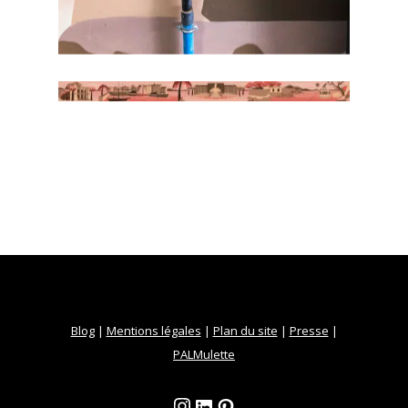
Blog
|
Mentions légales
|
Plan du site
|
Presse
|
PALMulette
Instagram
LinkedIn
Pinterest