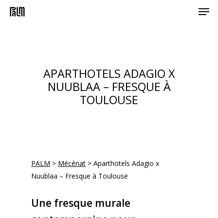
Men
Skip
to
main
content
APARTHOTELS ADAGIO X
NUUBLAA – FRESQUE À
TOULOUSE
PALM
>
Mécénat
>
Aparthotels Adagio x
Nuublaa – Fresque à Toulouse
Une fresque murale