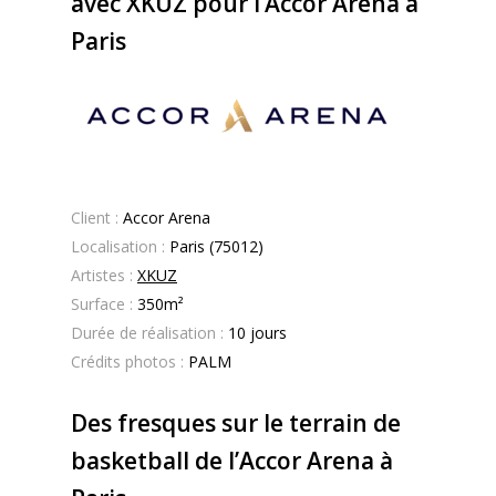
avec XKUZ pour l’Accor Arena à
Paris
Client :
Accor Arena
Localisation :
Paris (75012)
Artistes :
XKUZ
Surface :
350
m²
Durée de réalisation :
10 jours
Crédits photos :
PALM
Des fresques sur le terrain de
basketball de l’Accor Arena à