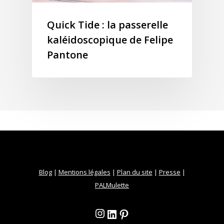
Quick Tide : la passerelle
kaléidoscopique de Felipe
Pantone
Blog
|
Mentions légales
|
Plan du site
|
Presse
|
PALMulette
Instagram
LinkedIn
Pinterest