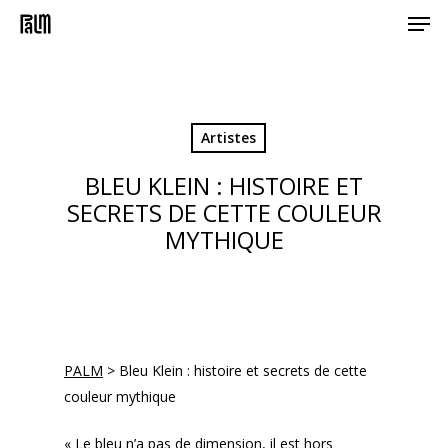
Men
Skip
to
main
content
Artistes
BLEU KLEIN : HISTOIRE ET
SECRETS DE CETTE COULEUR
MYTHIQUE
PALM
>
Bleu Klein : histoire et secrets de cette
couleur mythique
« Le bleu n’a pas de dimension, il est hors