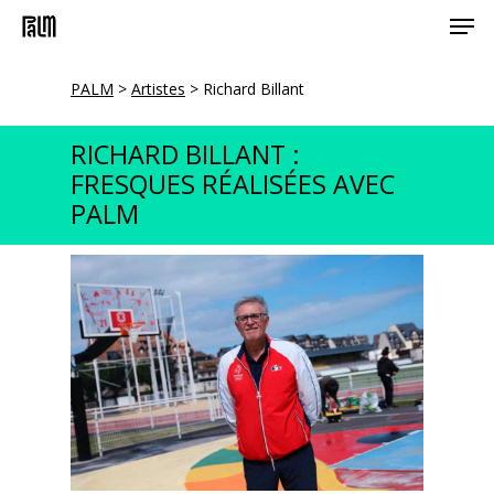
Men
Skip
to
main
PALM
>
Artistes
>
Richard Billant
content
RICHARD BILLANT :
FRESQUES RÉALISÉES AVEC
PALM