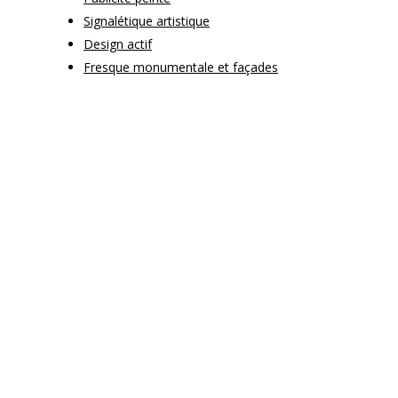
Signalétique artistique
Design actif
Fresque monumentale et façades
Blog
|
Mentions légales
|
Plan du site
|
Presse
|
PALMulette
Instagram
LinkedIn
Pinterest
© 2026 PALM.