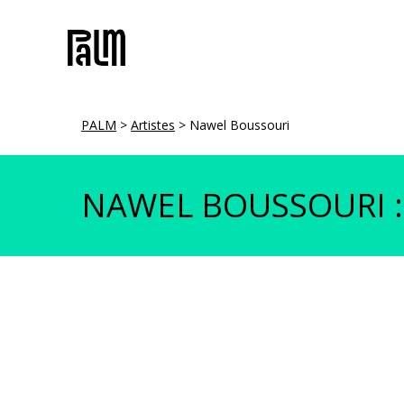
Skip
to
main
content
PALM
>
Artistes
>
Nawel Boussouri
NAWEL BOUSSOURI :