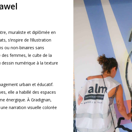
Nawel
ntre, muraliste et diplômée en
s, s’inspire de l’illustration
s ou non-binaires sans
e des femmes, le culte de la
u dessin numérique à la texture
nagement urbain et éducatif.
s, elle a habillé des espaces
me énergique. À Gradignan,
t une narration visuelle colorée