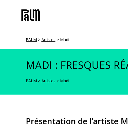
Skip
to
main
content
PALM
>
Artistes
>
Madi
MADI : FRESQUES RÉ
PALM
>
Artistes
>
Madi
Présentation de l’artiste 