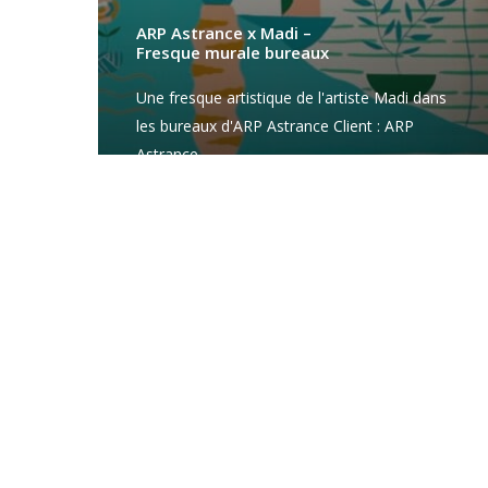
ARP Astrance x Madi –
Fresque murale bureaux
Une fresque artistique de l'artiste Madi dans
les bureaux d'ARP Astrance Client : ARP
Astrance…