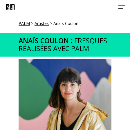
Men
Skip
to
main
PALM
>
Artistes
>
Anaïs Coulon
content
ANAÏS COULON
: FRESQUES
RÉALISÉES AVEC PALM